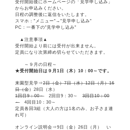
受付開始後にホームページの「見学申し込み」
からお申込みください。
日程の調整後に返信をいたします。
スマホ：”メニュー”→”見学申し込み”
PC：一番下の”見学申し込み”
▲注意事項▲
受付開始より前には受付が出来ません。
定員になり次第締め切らせていただきます。
～９月の日程～
★受付開始日は９月1日（木）10：00～です。
来園型見学⇒
2日（金）7日（水）12日（月）16
日（金
）28日（水）
1回目9：00～
2回目9：30～
3回目10：00
～
4回目10：30～
定員各回3組（大人の方は1名のみ、お子さま連
れ可）
オンライン説明会⇒9日（金）26日（月） い