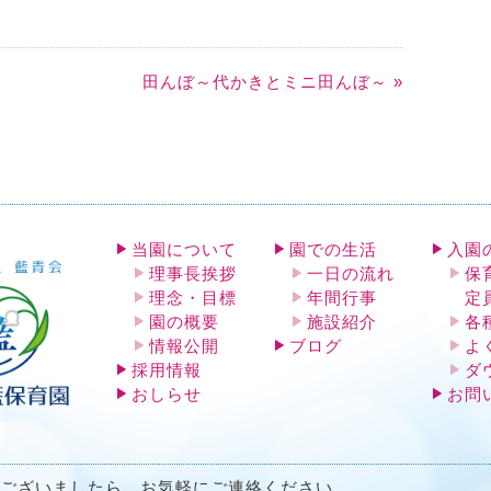
田んぼ～代かきとミニ田んぼ～ »
当園について
園での生活
入園
理事長挨拶
一日の流れ
保
理念・目標
年間行事
定
園の概要
施設紹介
各
情報公開
ブログ
よ
採用情報
ダ
おしらせ
お問
ございましたら、お気軽にご連絡ください。