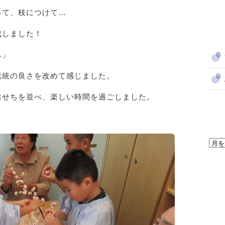
って、枝につけて…
成しました！
ち」
伝統の良さを改めて感じました。
おせちを並べ、楽しい時間を過ごしました。
ア
ー
カ
イ
ブ